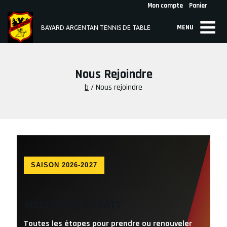
Skip
Mon compte
Panier
to
MENU
content
BAYARD ARGENTAN TENNIS DE TABLE
Nous Rejoindre
b
/
Nous rejoindre
SAISON 2026-2027
INSCRIPTION AU
BATT
Toutes les étapes pour prendre ou renouveler