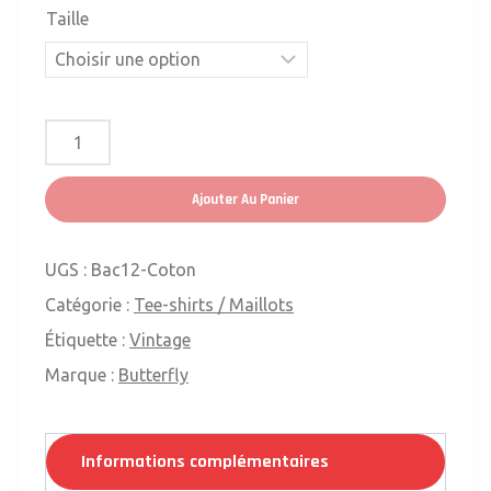
Taille
quantité
de
t-
Ajouter Au Panier
shirt
ancien
coton
UGS :
Bac12-Coton
Butterfly
Catégorie :
Tee-shirts / Maillots
Étiquette :
Vintage
Marque :
Butterfly
Informations complémentaires